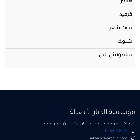
هناجر
قرميد
بيوت شعر
شبوك
ساندوتش بانل
مؤسسة الديار الأصيلة
المملكة العربية السعودية، شارع وهيب بن عمير ، جدة
0534948477
:
: .info@aldyarasila.com