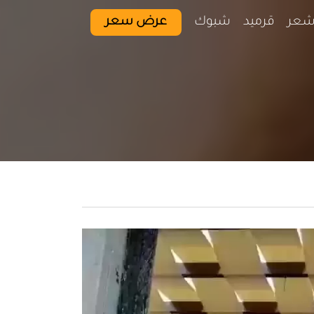
شعر
قرميد
شبوك
عرض سعر