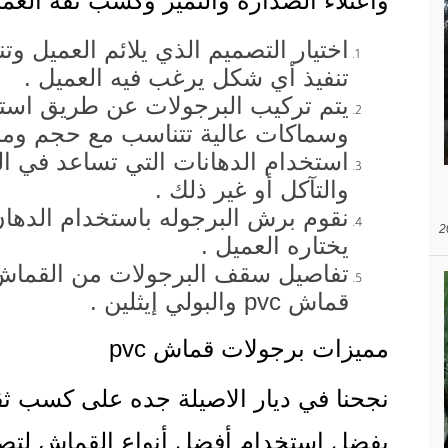
واعتلاء الصدارة والتميز وكسب ثقة العمل
اختيار التصميم الذي يلائم العميل و
تنفيذ أي شكل يرغب فيه العميل .
يتم تركيب البرجولات عن طريق استخ
وسماكات عالية تتناسب مع حجم ومسا
استخدام الدهانات التي تساعد في ا
والتآكل أو غير ذلك .
نقوم برش البرجوله باستخدام الدهان 
يختاره العميل .
تفاصيل سقف البرجولات من القماش 
قماش pvc والبولي إيثلين .
مميزات برجولات قماش pvc
نجحنا في ديار الاصيلة جده على كسب ثقة
بفضل استخدام أفضل أنواع القماش لتصم