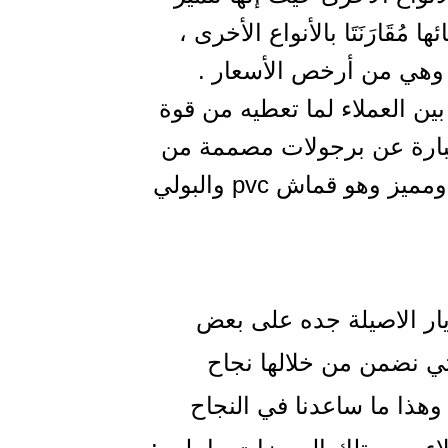
ُقَارَنَتَا بالأنواع الأخرى ،
وهي من أرخص الأسعار .
ين العملاء لما تعطيه من قوة
ارة عن برجولات مصممة من
الحديد ومغطاة بقماش عالي المستوى ومميز وهو قماش pvc والبولي
ار الاصيلة جده على بعض
تي نضمن من خلالها نجاح
وهذا ما ساعدنا في النجاح