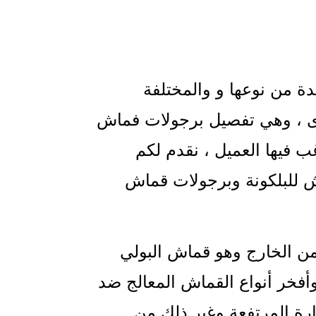
دة من نوعها و والمختلفة
رى ، وهي تفصيل برجولات فماش
غب فيها العميل ، نقدم لكم
 للبلكونة وبرجولات قماش
ن الخارج وهو قماش البولي
أفخر أنواع القماش المعالج ضد
ارة المرتفعة وغير ذلك من